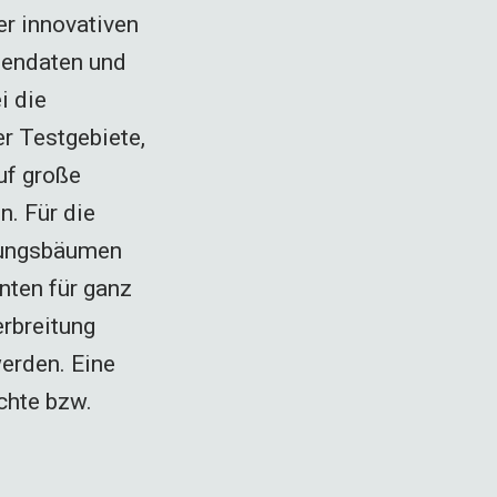
er innovativen
tendaten und
i die
r Testgebiete,
uf große
. Für die
dungsbäumen
nten für ganz
rbreitung
werden. Eine
chte bzw.