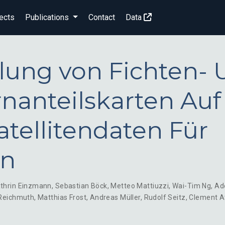
ects
Publications
Contact
Data
llung von Fichten-
rnanteilskarten Auf
atellitendaten Für
rn
thrin Einzmann
,
Sebastian Böck
,
Metteo Mattiuzzi
,
Wai-Tim Ng
,
Ad
Reichmuth
,
Matthias Frost
,
Andreas Müller
,
Rudolf Seitz
,
Clement A