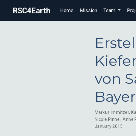
RSC4Earth
Home
Mission
Team
Proj
Erste
Kiefe
von S
Baye
Markus Immitzer
,
Ka
Nicole Pinnel
,
Anne 
January 2015