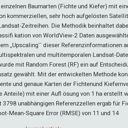
 einzelnen Baumarten (Fichte und Kiefer) mit ein
n kommerziellen, sehr hoch aufgelösten Satelli
 Landsat-Zeitreihen. Die Methodik beinhaltet dabe
ssifi kation von WorldView-2 Daten ausgewählte
nem ,,Upscaling`` dieser Referenzinformationen a
ltispektralen und multitemporalen Landsat-Daten
wurde mit Random Forest (RF) ein auf Entschei
satz gewählt. Mit der entwickelten Methode kon
ente und genaue Karten der Fichtenund Kiefernve
e Anteile) mit einer Aufl ösung von 1 ha erstellt 
t 3798 unabhängigen Referenzzellen ergab für Fi
Root-Mean-Square Error (RMSE) von 11 und 14