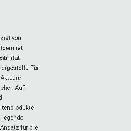
zial von
ldern ist
ibilität
rgestellt. Für
 Akteure
ichen Aufl
d
artenprodukte
rliegende
 Ansatz für die