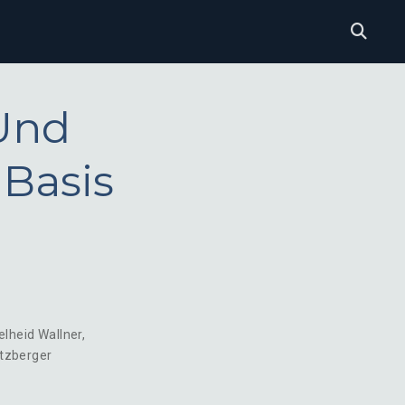
 Und
 Basis
elheid Wallner
,
tzberger